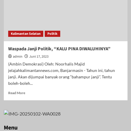
Kalimantan Selatan
Politik
Waspada Janji Politik, “KALU PINA DIWALUHINYA”
admin
Juni 17, 2023
(Ambin Demokrasi) Oleh: Noorhalis Majid
jelajahkalimantannews.com, Banjarmasin - Tahun ini, tahun
janji. Akan dijumpai banyak orang “bahampur janji”. Tentu
boleh-boleh...
Read
Read More
more
about
Waspada
Janji
Politik,
“KALU
Menu
PINA