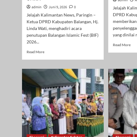
admin
A
admin
Juni 9, 2026
0
Jelajah Kali
DPRD Kabup
Jelajah Kalimantan News, Paringin –
memberikan a
Ketua DPRD Kabupaten Balangan, Hj.
penyelengga
Linda Wati, menghadiri acara
yang dinilai
penutupan Balangan Islamic Fest (BIF)
2026...
Rea
Read More
mor
Read
Read More
abo
more
DP
about
Bal
Hj.
Apr
Linda
Bal
Wati
Exp
Apresiasi
202
Kesuksesan
Dor
Balangan
UM
Islamic
dan
Fest
Keb
2026,
Eko
Dinilai
Dae
Perkuat
Syiar