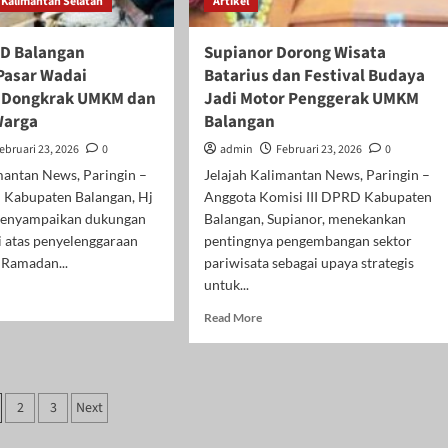
Kalimantan Selatan
Artikel
Berkembang
D Balangan
Supianor Dorong Wisata
 Pasar Wadai
Batarius dan Festival Budaya
 Dongkrak UMKM dan
Jadi Motor Penggerak UMKM
Warga
Balangan
ebruari 23, 2026
0
admin
Februari 23, 2026
0
mantan News, Paringin –
Jelajah Kalimantan News, Paringin –
Kabupaten Balangan, Hj
Anggota Komisi III DPRD Kabupaten
menyampaikan dukungan
Balangan, Supianor, menekankan
i atas penyelenggaraan
pentingnya pengembangan sektor
 Ramadan...
pariwisata sebagai upaya strategis
untuk...
d
e
Read
Read More
ut
more
ua
about
RD
Supianor
angan
Dorong
ginasi
2
3
Next
esiasi
Wisata
ar
os
Batarius
ai
dan