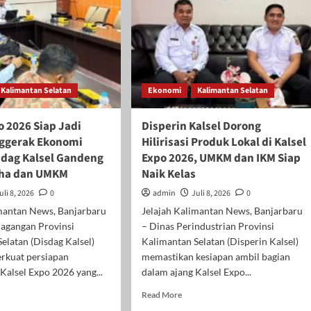
Kalimantan Selatan
Ekonomi
Kalimantan Selatan
o 2026 Siap Jadi
Disperin Kalsel Dorong
ggerak Ekonomi
Hilirisasi Produk Lokal di Kalsel
sdag Kalsel Gandeng
Expo 2026, UMKM dan IKM Siap
aha dan UMKM
Naik Kelas
uli 8, 2026
0
admin
Juli 8, 2026
0
imantan News, Banjarbaru
Jelajah Kalimantan News, Banjarbaru
dagangan Provinsi
– Dinas Perindustrian Provinsi
elatan (Disdag Kalsel)
Kalimantan Selatan (Disperin Kalsel)
rkuat persiapan
memastikan kesiapan ambil bagian
Kalsel Expo 2026 yang...
dalam ajang Kalsel Expo...
d
Read
Read More
e
more