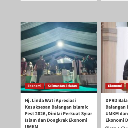
about
abo
Hj.
Kals
Fathul
Exp
Jannah
202
Muhidin
Sia
Bawa
Jadi
Karya
Mot
UMKM
Pen
Banua
Eko
Mendunia
Ban
di
Dis
HUT
Kals
ke-
Gan
46
Dun
Dekranas
Usa
Makassar
dan
Ekonomi
Kalimantan Selatan
Ekonomi
UM
Hj. Linda Wati Apresiasi
DPRD Bala
Kesuksesan Balangan Islamic
Balangan 
Fest 2026, Dinilai Perkuat Syiar
UMKM dan
Islam dan Dongkrak Ekonomi
Ekonomi 
UMKM