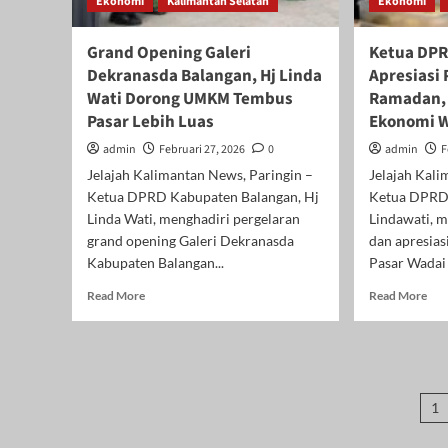
Ekonomi
Kalimantan Selatan
Ekonomi
Islam
dan
Dongkrak
Grand Opening Galeri
Ketua DPR
Ekonomi
Dekranasda Balangan, Hj Linda
Apresiasi
UMKM
Wati Dorong UMKM Tembus
Ramadan,
Pasar Lebih Luas
Ekonomi 
admin
Februari 27, 2026
0
admin
F
Jelajah Kalimantan News, Paringin –
Jelajah Kali
Ketua DPRD Kabupaten Balangan, Hj
Ketua DPRD 
Linda Wati, menghadiri pergelaran
Lindawati, 
grand opening Galeri Dekranasda
dan apresias
Kabupaten Balangan...
Pasar Wadai
Read
Rea
Read More
Read More
more
mor
about
abo
Grand
Ket
Opening
DP
Galeri
Bal
Pa
Dekranasda
Apr
1
Balangan,
Pas
p
Hj
Wad