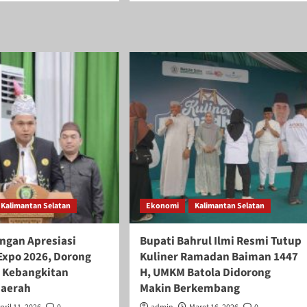
ut
about
el
Disperin
o
Kalsel
6
Dorong
p
Hilirisasi
Produk
or
Lokal
ggerak
di
nomi
Kalsel
ua,
Expo
dag
2026,
el
UMKM
deng
dan
ia
IKM
ha
Siap
Naik
Kalimantan Selatan
Ekonomi
Kalimantan Selatan
KM
Kelas
ngan Apresiasi
Bupati Bahrul Ilmi Resmi Tutup
Expo 2026, Dorong
Kuliner Ramadan Baiman 1447
 Kebangkitan
H, UMKM Batola Didorong
Daerah
Makin Berkembang