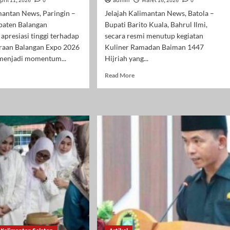
pril 11, 2026
0
admin
Maret 16, 2026
0
mantan News, Paringin –
Jelajah Kalimantan News, Batola –
aten Balangan
Bupati Barito Kuala, Bahrul Ilmi,
presiasi tinggi terhadap
secara resmi menutup kegiatan
raan Balangan Expo 2026
Kuliner Ramadan Baiman 1447
 menjadi momentum...
Hijriah yang...
d
Read
Read More
e
more
ut
about
RD
Bupati
angan
Bahrul
esiasi
Ilmi
angan
Resmi
o
Tutup
6,
Kuliner
ong
Ramadan
KM
Baiman
1447
angkitan
H,
nomi
UMKM
rah
Batola
Didorong
Makin