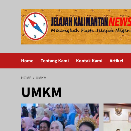
Skip
to
content
Home
Tentang Kami
Kontak Kami
Artikel
HOME
UMKM
UMKM