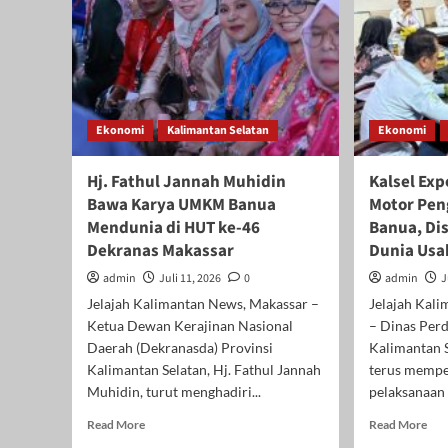
Ekonomi
Kalimantan Selatan
Ekonomi
Hj. Fathul Jannah Muhidin
Kalsel Exp
Bawa Karya UMKM Banua
Motor Pen
Mendunia di HUT ke-46
Banua, Di
Dekranas Makassar
Dunia Us
admin
Juli 11, 2026
0
admin
J
Jelajah Kalimantan News, Makassar –
Jelajah Kal
Ketua Dewan Kerajinan Nasional
– Dinas Per
Daerah (Dekranasda) Provinsi
Kalimantan S
Kalimantan Selatan, Hj. Fathul Jannah
terus mempe
Muhidin, turut menghadiri...
pelaksanaan 
Read
Rea
Read More
Read More
more
mor