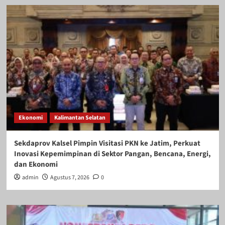
Ekonomi
Kalimantan Selatan
Sekdaprov Kalsel Pimpin Visitasi PKN ke Jatim, Perkuat
Inovasi Kepemimpinan di Sektor Pangan, Bencana, Energi,
dan Ekonomi
admin
Agustus 7, 2026
0