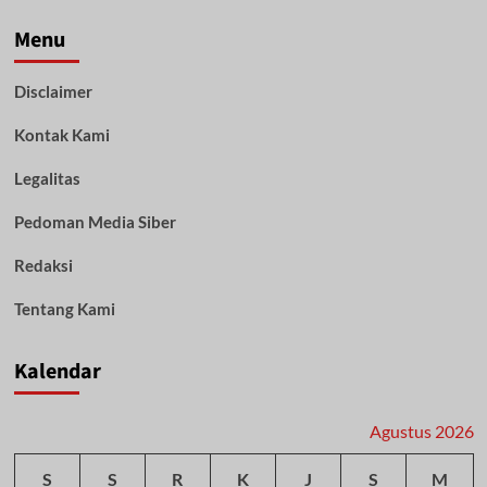
Lalu
Lintas
Menu
Bhayangkara
ke-
Disclaimer
68,
Ini
Kontak Kami
Harapan
Kapolda
Kalsel
Legalitas
Pedoman Media Siber
Redaksi
Tentang Kami
Kalendar
Agustus 2026
S
S
R
K
J
S
M