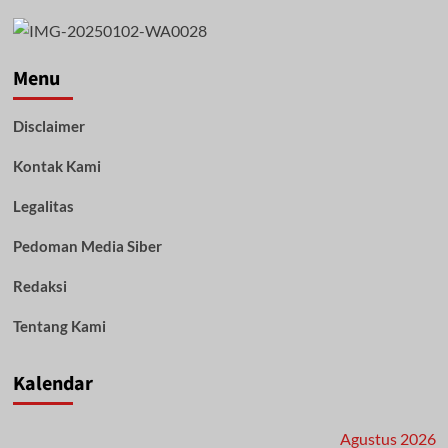
Disperindag
Balangan
Gelar
Pasar
Menu
Murah
di
Disclaimer
Awayan,
Harga
Kontak Kami
Bahan
Pokok
Lebih
Legalitas
Terjangkau
Pedoman Media Siber
Redaksi
Tentang Kami
Kalendar
Agustus 2026