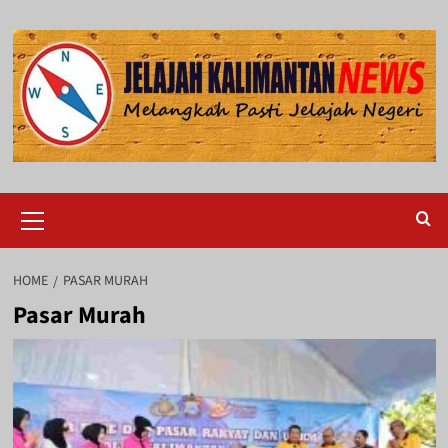
Skip
to
content
Primary
Menu
HOME
PASAR MURAH
Pasar Murah