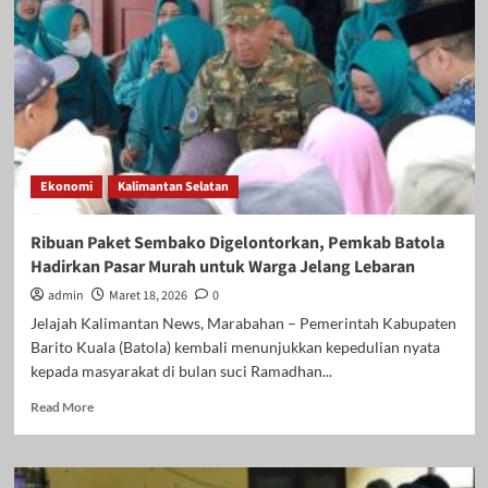
ke-
80,
Polda
Kalsel
Gelar
“Polri
untuk
Masyarakat”,
Hadirkan
Ekonomi
Kalimantan Selatan
Pasar
Murah,
Bazar
Ribuan Paket Sembako Digelontorkan, Pemkab Batola
UMKM
Hadirkan Pasar Murah untuk Warga Jelang Lebaran
hingga
Makan
admin
Maret 18, 2026
0
Gratis
Jelajah Kalimantan News, Marabahan – Pemerintah Kabupaten
Barito Kuala (Batola) kembali menunjukkan kepedulian nyata
kepada masyarakat di bulan suci Ramadhan...
Read
Read More
more
about
Ribuan
Paket