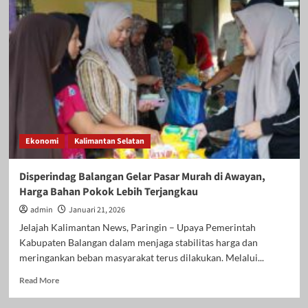
Sembako
Digelontorkan,
Pemkab
Batola
Hadirkan
Pasar
Murah
untuk
Warga
Jelang
Ekonomi
Kalimantan Selatan
Lebaran
Disperindag Balangan Gelar Pasar Murah di Awayan,
Harga Bahan Pokok Lebih Terjangkau
admin
Januari 21, 2026
Jelajah Kalimantan News, Paringin – Upaya Pemerintah
Kabupaten Balangan dalam menjaga stabilitas harga dan
meringankan beban masyarakat terus dilakukan. Melalui...
Read
Read More
more
about