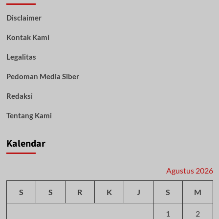
Lepas
Disclaimer
keberangkatan
9
Kontak Kami
Orang
Delegasi
KMHDI
Legalitas
Kalsel
di
Pedoman Media Siber
Palu
Redaksi
Tentang Kami
Kalendar
Agustus 2026
S
S
R
K
J
S
M
1
2