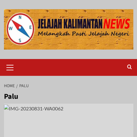
Skip
to
content
Primary
Menu
HOME
PALU
Palu