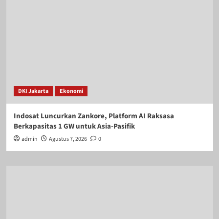
DKI Jakarta
Ekonomi
Indosat Luncurkan Zankore, Platform AI Raksasa
Berkapasitas 1 GW untuk Asia-Pasifik
admin
Agustus 7, 2026
0