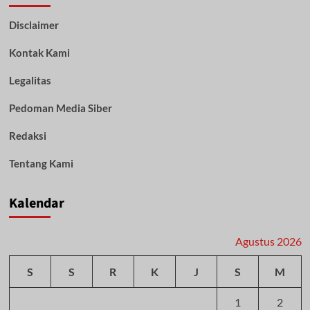
Anshari
Disclaimer
AZ,
MA
Kontak Kami
:
Jangan
Ada
Legalitas
Lagi
Perpecahan,
Pedoman Media Siber
Jaga
Persatuan!
Redaksi
Tentang Kami
Kalendar
Agustus 2026
S
S
R
K
J
S
M
1
2