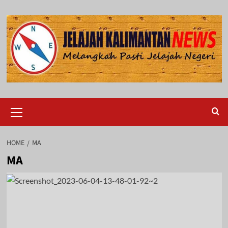
Skip
to
content
Primary
Menu
HOME
MA
MA