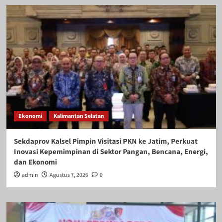
Ekonomi
Kalimantan Selatan
Sekdaprov Kalsel Pimpin Visitasi PKN ke Jatim, Perkuat
Inovasi Kepemimpinan di Sektor Pangan, Bencana, Energi,
dan Ekonomi
admin
Agustus 7, 2026
0