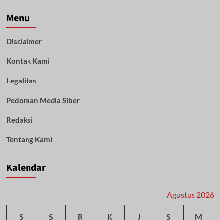
Islam
dan
Menu
Koalisi
Buka
Disclaimer
Pendaftaran
Lomba
Kontak Kami
Festival
Tabuh
Beduk
Legalitas
dan
Gema
Pedoman Media Siber
Takbir
1
Redaksi
Syawal
1445H,
Tentang Kami
Gratis!
Kalendar
Agustus 2026
S
S
R
K
J
S
M