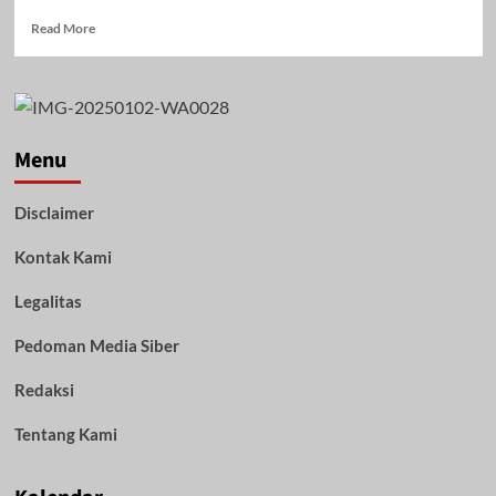
Read
Read More
more
about
Bupati
Bahrul
Ilmi
Buka
Menu
Pelatihan
BUMDes
Disclaimer
Bakumpai:
Dorong
Kontak Kami
Legalitas,
Transparansi,
dan
Legalitas
Peningkatan
Ekonomi
Pedoman Media Siber
Desa
Redaksi
Tentang Kami