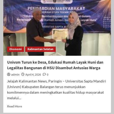
dan
Pemberdayaan
Berikan
Sosialisasi
Terpadu
Mengenai
Bantuan
Legalitas
Bangunan,
RTLH,
Ekonomi
Kalimantan Selatan
dan
Optimalisasi
CSR
Univsm Turun ke Desa, Edukasi Rumah Layak Huni dan
Guna
Legalitas Bangunan di HSU Disambut Antusias Warga
Tingkatkan
Kualitas
admin
April 4, 2026
0
Keluarga
Jelajah Kalimantan News, Paringin – Universitas Sapta Mandiri
(Univsm) Kabupaten Balangan terus menunjukkan
komitmennya dalam meningkatkan kualitas hidup masyarakat
melalui...
Read
Read More
more