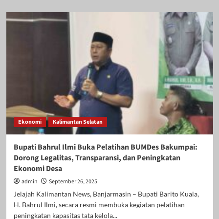
about
Univsm
Turun
ke
Desa,
Edukasi
Rumah
Layak
Huni
dan
Legalitas
Bangunan
di
Ekonomi
Kalimantan Selatan
HSU
Disambut
Antusias
Bupati Bahrul Ilmi Buka Pelatihan BUMDes Bakumpai:
Warga
Dorong Legalitas, Transparansi, dan Peningkatan
Ekonomi Desa
admin
September 26, 2025
Jelajah Kalimantan News, Banjarmasin – Bupati Barito Kuala,
H. Bahrul Ilmi, secara resmi membuka kegiatan pelatihan
peningkatan kapasitas tata kelola...