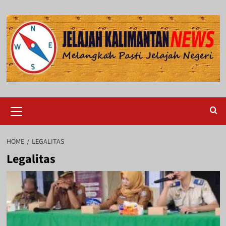
Skip
to
content
Primary
Menu
HOME
LEGALITAS
Legalitas