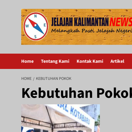
Skip
to
content
Home
Tentang Kami
Kontak Kami
Artikel
HOME
KEBUTUHAN POKOK
Kebutuhan Poko