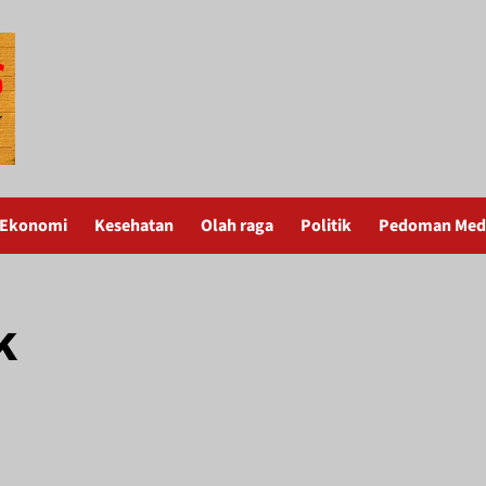
Ekonomi
Kesehatan
Olah raga
Politik
Pedoman Medi
k