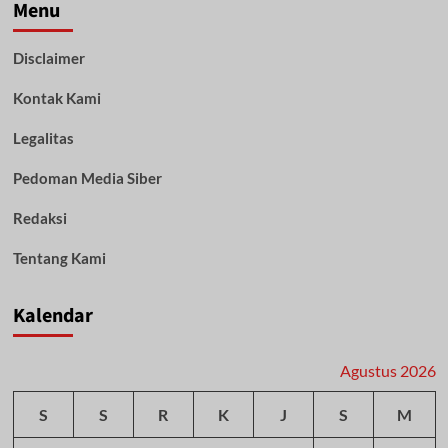
Raya
Menu
Wafat,
Kabidhumas:
Disclaimer
Polda
Kalteng
Kontak Kami
Berduka
dan
Semoga
Legalitas
Almarhum
Husnul
Pedoman Media Siber
Khotimah
Redaksi
Tentang Kami
Kalendar
Agustus 2026
S
S
R
K
J
S
M