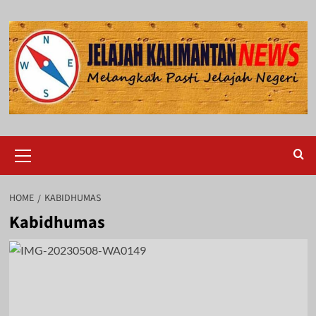
Skip
to
content
Primary
Menu
HOME
KABIDHUMAS
Kabidhumas