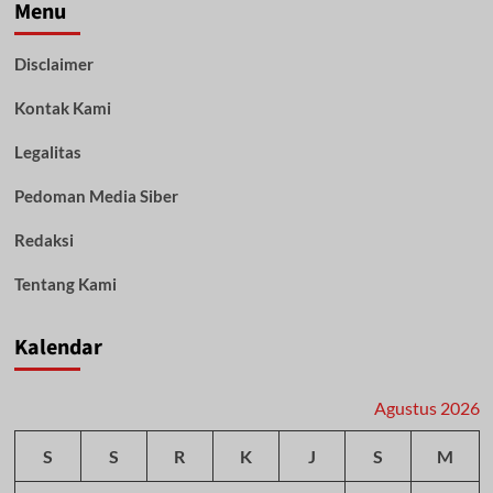
Ketiga
Menu
Sebagai
Kejaksaan
Disclaimer
Tinggi
Terbaik
Kontak Kami
Dalam
Evaluasi
Kinerja
Legalitas
dan
Anggaran
Pedoman Media Siber
Tahun
2022
Redaksi
Tentang Kami
Kalendar
Agustus 2026
S
S
R
K
J
S
M