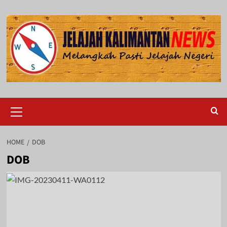
Skip
to
content
Primary
Menu
HOME
DOB
DOB