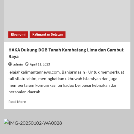
Ekonomi
Kalimantan Selatan
HAKA Dukung DOB Tanah Kambatang Lima dan Gambut
Raya
admin
April 11, 2023
jelajahkalimantannews.com, Banjarmasin - Untuk memperkuat
tali silaturahim, meningkatkan ukhuwah islamiyah dan juga
mempertajam komunikasi terhadap berbagai kebijakan dan
persoalan daerah...
Read
Read More
more
about
HAKA
Dukung
DOB