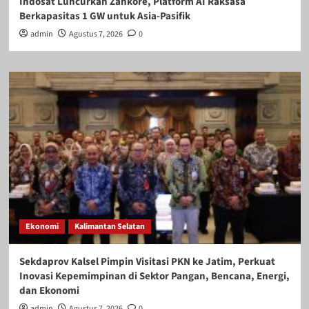
Indosat Luncurkan Zankore, Platform AI Raksasa
Berkapasitas 1 GW untuk Asia-Pasifik
admin
Agustus 7, 2026
0
Ekonomi
Kalimantan Selatan
Sekdaprov Kalsel Pimpin Visitasi PKN ke Jatim, Perkuat
Inovasi Kepemimpinan di Sektor Pangan, Bencana, Energi,
dan Ekonomi
admin
Agustus 7, 2026
0