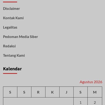
Berseteru
Disclaimer
Nyaris
Adu
Kontak Kami
Jotos,
Dimediasi
Humas
Legalitas
Polda
Kalteng
Pedoman Media Siber
Diwarnai
Isak
Redaksi
Tangis
Tentang Kami
Kalendar
Agustus 2026
S
S
R
K
J
S
M
1
2