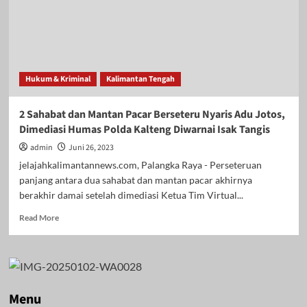
Hukum & Kriminal
Kalimantan Tengah
2 Sahabat dan Mantan Pacar Berseteru Nyaris Adu Jotos,
Dimediasi Humas Polda Kalteng Diwarnai Isak Tangis
admin
Juni 26, 2023
jelajahkalimantannews.com, Palangka Raya - Perseteruan
panjang antara dua sahabat dan mantan pacar akhirnya
berakhir damai setelah dimediasi Ketua Tim Virtual...
Read
Read More
more
about
2
Sahabat
dan
Mantan
Menu
Pacar