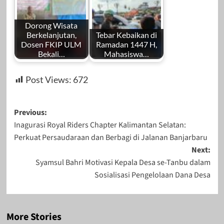
Dorong Wisata
Berkelanjutan,
Tebar Kebaikan di
Dosen FKIP ULM
Ramadan 1447 H,
Bekali…
Mahasiswa…
Post Views:
672
Post
Previous:
Inagurasi Royal Riders Chapter Kalimantan Selatan:
navigation
Perkuat Persaudaraan dan Berbagi di Jalanan Banjarbaru
Next:
Syamsul Bahri Motivasi Kepala Desa se-Tanbu dalam
Sosialisasi Pengelolaan Dana Desa
More Stories