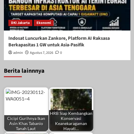
DKI Jakarta
Ekonomi
Indosat Luncurkan Zankore, Platform AI Raksasa
Berkapasitas 1 GW untuk Asia-Pasifik
admin
Agustus 7, 2026
0
Berita lainnnya
HRB Siap Kembangkan
Cicipi Gurihnya Ikan
Konservasi
Asin Khas Tabanio
Keanekaragaman
Tanah Laut
Hayati…