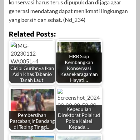
konservasi harus terus dipupuk dan dijaga agar
generasi mendatang dapat menikmati lingkungan
yang bersih dan sehat. (Nd_234)
Related Posts:
HRB Siap
Kembangkan
Cicipi Gurihnya Ikan
Konservasi
Asin Khas Tabanio
Keanekaragaman
Tanah Laut
Hayati…
Kepedulian
Pembersihan
Direktorat Polairud
Pascabanjir Bandang
Polda Kalsel
di Tebing Tinggi…
Kepada…