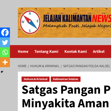
Skip
to
content
Home
Tentang Kami
Kontak Kami
Artikel
HOME
HUKUM & KRIMINAL
SATGAS PANGAN POLDA KALSEL 
Hukum & Kriminal
Kalimantan Selatan
Satgas Pangan P
Minyakita Aman 