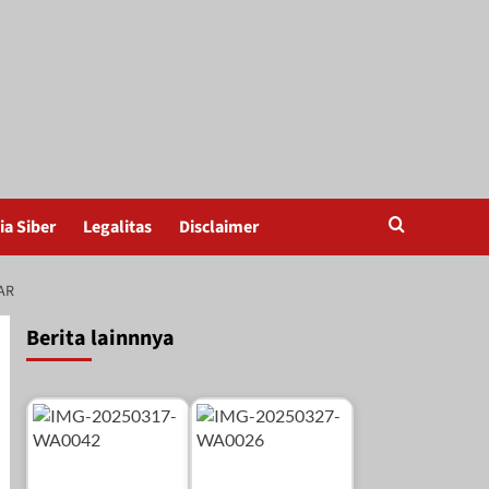
a Siber
Legalitas
Disclaimer
AR
Berita lainnnya