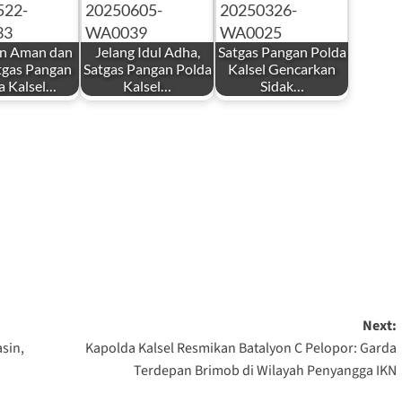
an Aman dan
Jelang Idul Adha,
Satgas Pangan Polda
atgas Pangan
Satgas Pangan Polda
Kalsel Gencarkan
a Kalsel…
Kalsel…
Sidak…
Next:
sin,
Kapolda Kalsel Resmikan Batalyon C Pelopor: Garda
Terdepan Brimob di Wilayah Penyangga IKN