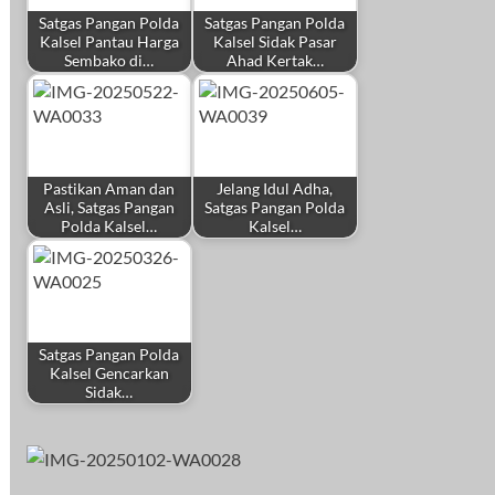
Satgas Pangan Polda
Satgas Pangan Polda
Kalsel Pantau Harga
Kalsel Sidak Pasar
Sembako di…
Ahad Kertak…
Pastikan Aman dan
Jelang Idul Adha,
Asli, Satgas Pangan
Satgas Pangan Polda
Polda Kalsel…
Kalsel…
Satgas Pangan Polda
Kalsel Gencarkan
Sidak…