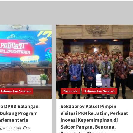
Kalimantan Selatan
Ekonomi
Kalimantan Selatan
ua DPRD Balangan
Sekdaprov Kalsel Pimpin
if Dukung Program
Visitasi PKN ke Jatim, Perkuat
arlementaria
Inovasi Kepemimpinan di
Sektor Pangan, Bencana,
gustus 7, 2026
0