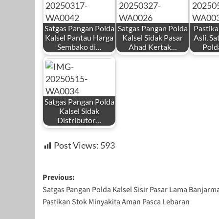
Satgas Pangan Polda
Satgas Pangan Polda
Pastik
Kalsel Pantau Harga
Kalsel Sidak Pasar
Asli, S
Sembako di…
Ahad Kertak…
Pold
Satgas Pangan Polda
Kalsel Sidak
Distributor…
Post Views:
593
Post
Previous:
Satgas Pangan Polda Kalsel Sisir Pasar Lama Banjarma
navigation
Pastikan Stok Minyakita Aman Pasca Lebaran