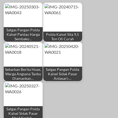
Satgas Pangan Polda
Kalsel Pantau Harga
Polda Kalsel Sita 9,5
Sembako…
Ton Oli Curah
Sebarkan Berita Hoax,
Satgas Pangan Polda
Warga Angsana Tanbu
Kalsel Sidak Pasar
Diamankan…
Antasari:…
Satgas Pangan Polda
Kalsel Sidak Pasar
Ahad Kertak…