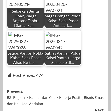
Sebarkan Berita
Hoax, Warga
Satgas Pangan Polda
Angsana Tanbu
Kalsel Sidak Pasar
Diamankan…
Antasari:…
Satgas Pangan Polda
Satgas Pangan Polda
Kalsel Sidak Pasar
Kalsel Pantau Harga
Ahad Kertak…
Sembako di…
Post Views:
474
Post
Previous:
BSI Region IX Kalimantan Cetak Kinerja Positif, Bisnis Emas
navigation
dan Haji Jadi Andalan
Next: