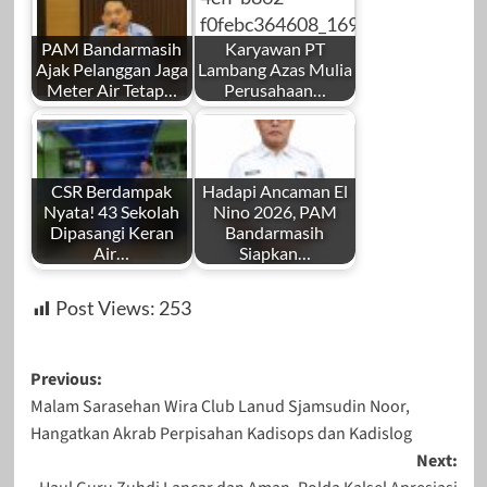
PAM Bandarmasih
Karyawan PT
Ajak Pelanggan Jaga
Lambang Azas Mulia
Meter Air Tetap…
Perusahaan…
CSR Berdampak
Hadapi Ancaman El
Nyata! 43 Sekolah
Nino 2026, PAM
Dipasangi Keran
Bandarmasih
Air…
Siapkan…
Post Views:
253
Post
Previous:
Malam Sarasehan Wira Club Lanud Sjamsudin Noor,
navigation
Hangatkan Akrab Perpisahan Kadisops dan Kadislog
Next: