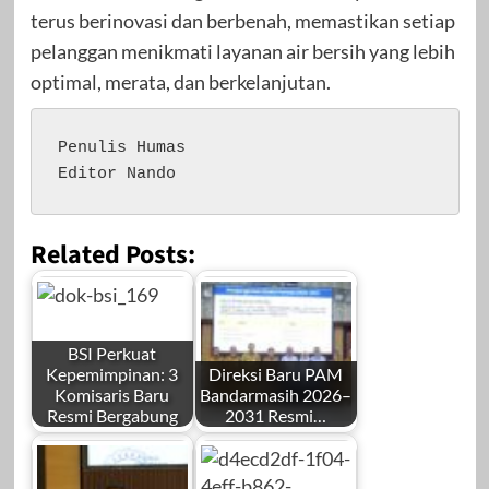
terus berinovasi dan berbenah, memastikan setiap
pelanggan menikmati layanan air bersih yang lebih
optimal, merata, dan berkelanjutan.
Penulis Humas

Editor Nando
Related Posts:
BSI Perkuat
Kepemimpinan: 3
Direksi Baru PAM
Komisaris Baru
Bandarmasih 2026–
Resmi Bergabung
2031 Resmi…