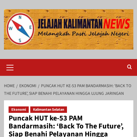
Skip
to
content
Primary
Menu
HOME
EKONOMI
PUNCAK HUT KE-53 PAM BANDARMASIH: ‘BACK TO
THE FUTURE’, SIAP BENAHI PELAYANAN HINGGA UJUNG JARINGAN
Ekonomi
Kalimantan Selatan
Puncak HUT ke-53 PAM
Bandarmasih: ‘Back To The Future’,
Siap Benahi Pelayanan Hingga