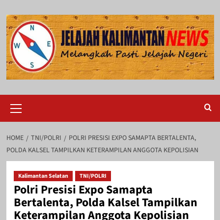
Skip
to
content
Primary
Menu
HOME
TNI/POLRI
POLRI PRESISI EXPO SAMAPTA BERTALENTA,
POLDA KALSEL TAMPILKAN KETERAMPILAN ANGGOTA KEPOLISIAN
Kalimantan Selatan
TNI/POLRI
Polri Presisi Expo Samapta
Bertalenta, Polda Kalsel Tampilkan
Keterampilan Anggota Kepolisian