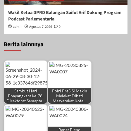
Wakil Ketua DPRD Balangan Saiful Arif Dukung Program
Podcast Parlementaria
admin
Agustus 7, 2026
0
Berita lainnnya
Sambut Hari
Polri PreSiSi Makin
Bhayangkara ke-78,
Melekat Dihati
Direktorat Samapta…
Masyarakat Kota…
Rapat Pleno