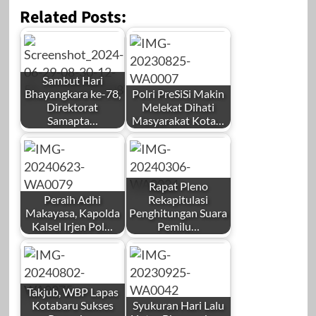
Related Posts:
Sambut Hari
Bhayangkara ke-78,
Polri PreSiSi Makin
Direktorat
Melekat Dihati
Samapta…
Masyarakat Kota…
Rapat Pleno
Peraih Adhi
Rekapitulasi
Makayasa, Kapolda
Penghitungan Suara
Kalsel Irjen Pol…
Pemilu…
Takjub, WBP Lapas
Kotabaru Sukses
Syukuran Hari Lalu