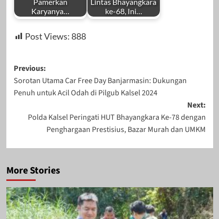
Pamerkan
Lintas Bhayangkara
Karyanya…
ke-68, Ini…
Post Views:
888
Post
Previous:
Sorotan Utama Car Free Day Banjarmasin: Dukungan
navigation
Penuh untuk Acil Odah di Pilgub Kalsel 2024
Next:
Polda Kalsel Peringati HUT Bhayangkara Ke-78 dengan
Penghargaan Prestisius, Bazar Murah dan UMKM
More Stories