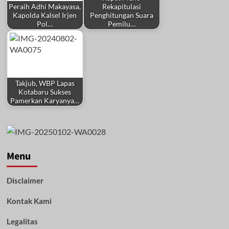
Peraih Adhi Makayasa,
Rekapitulasi
Kapolda Kalsel Irjen
Penghitungan Suara
Pol…
Pemilu…
Takjub, WBP Lapas
Kotabaru Sukses
Pamerkan Karyanya…
Menu
Disclaimer
Kontak Kami
Legalitas