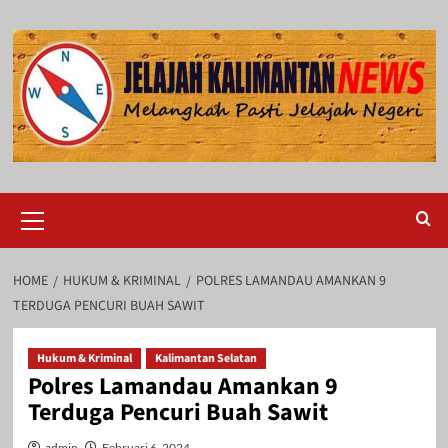
Skip
to
content
Primary
Menu
HOME
HUKUM & KRIMINAL
POLRES LAMANDAU AMANKAN 9
TERDUGA PENCURI BUAH SAWIT
Hukum & Kriminal
Kalimantan Selatan
Polres Lamandau Amankan 9
Terduga Pencuri Buah Sawit
admin
Februari 6, 2024