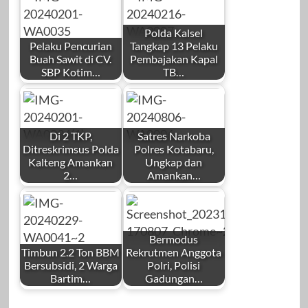
Polda Kalsel
Pelaku Pencurian
Tangkap 13 Pelaku
Buah Sawit di CV.
Pembajakan Kapal
SBP Kotim…
TB…
Di 2 TKP,
Satres Narkoba
Ditreskrimsus Polda
Polres Kotabaru,
Kalteng Amankan
Ungkap dan
2…
Amankan…
Bermodus
Timbun 2.2 Ton BBM
Rekrutmen Anggota
Bersubsidi, 2 Warga
Polri, Polisi
Bartim…
Gadungan…