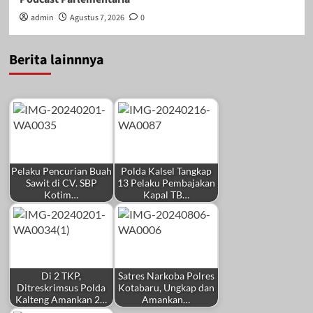
admin
Agustus 7, 2026
0
Berita lainnnya
Pelaku Pencurian Buah
Polda Kalsel Tangkap
Sawit di CV. SBP
13 Pelaku Pembajakan
Kotim…
Kapal TB…
Di 2 TKP,
Satres Narkoba Polres
Ditreskrimsus Polda
Kotabaru, Ungkap dan
Kalteng Amankan 2…
Amankan…