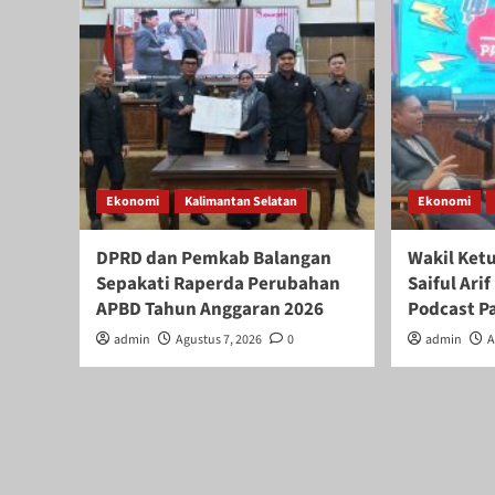
Ekonomi
Kalimantan Selatan
Ekonomi
DPRD dan Pemkab Balangan
Wakil Ket
Sepakati Raperda Perubahan
Saiful Ar
APBD Tahun Anggaran 2026
Podcast P
admin
Agustus 7, 2026
0
admin
A