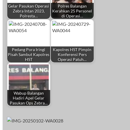
Gelar Pasukan Operasi
Polres Balangan
Zebra Intan 2023,
Kerahkan 25 Personel
Polresta…
di Operasi…
Pedang Pora Iringi
Kapolres HST Pimpin
Pisah Sambut Kapolres
Konferensi Pers
HST
Operasi Patuh…
Wabup Balangan
Hadiri Apel Gelar
Pasukan Ops Zebra…