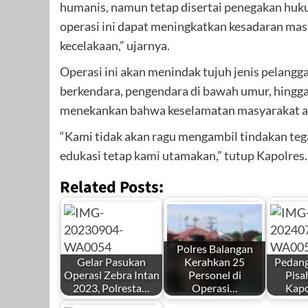
humanis, namun tetap disertai penegakan huku
operasi ini dapat meningkatkan kesadaran mas
kecelakaan,” ujarnya.
Operasi ini akan menindak tujuh jenis pelangga
berkendara, pengendara di bawah umur, hingga
menekankan bahwa keselamatan masyarakat ad
“Kami tidak akan ragu mengambil tindakan te
edukasi tetap kami utamakan,” tutup Kapolre
Related Posts:
Polres Balangan
Gelar Pasukan
Kerahkan 25
Pedang 
Operasi Zebra Intan
Personel di
Pisa
2023, Polresta…
Operasi…
Kapo