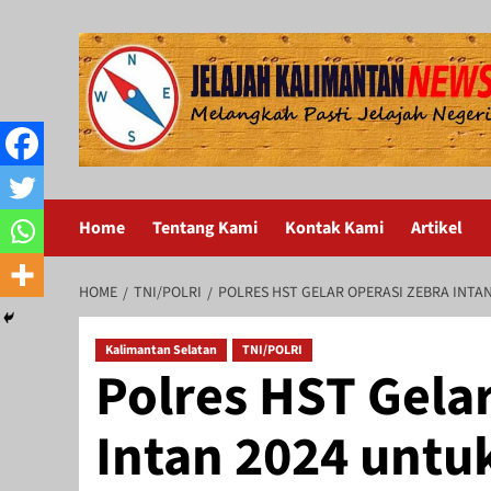
Skip
to
content
Home
Tentang Kami
Kontak Kami
Artikel
HOME
TNI/POLRI
POLRES HST GELAR OPERASI ZEBRA INTA
Kalimantan Selatan
TNI/POLRI
Polres HST Gela
Intan 2024 untu