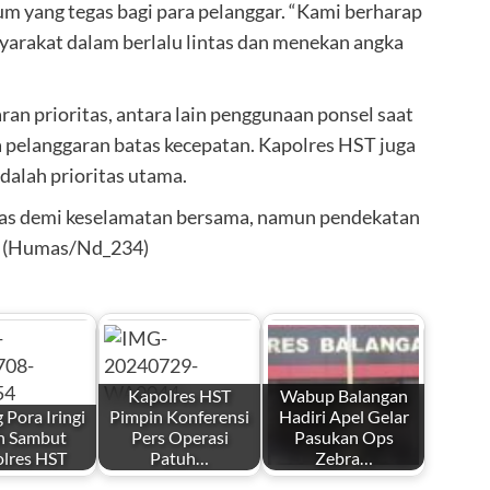
m yang tegas bagi para pelanggar. “Kami berharap
yarakat dalam berlalu lintas dan menekan angka
ran prioritas, antara lain penggunaan ponsel saat
 pelanggaran batas kecepatan. Kapolres HST juga
alah prioritas utama.
gas demi keselamatan bersama, namun pendekatan
s. (Humas/Nd_234)
Kapolres HST
Wabup Balangan
Pora Iringi
Pimpin Konferensi
Hadiri Apel Gelar
h Sambut
Pers Operasi
Pasukan Ops
lres HST
Patuh…
Zebra…