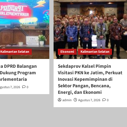
Kalimantan Selatan
Ekonomi
Kalimantan Selatan
ua DPRD Balangan
Sekdaprov Kalsel Pimpin
if Dukung Program
Visitasi PKN ke Jatim, Perkuat
arlementaria
Inovasi Kepemimpinan di
Sektor Pangan, Bencana,
gustus 7, 2026
0
Energi, dan Ekonomi
admin
Agustus 7, 2026
0