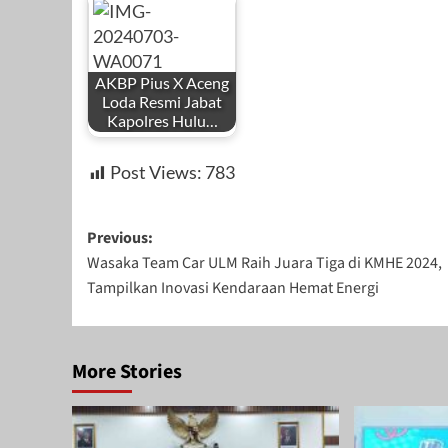
AKBP Pius X Aceng
Loda Resmi Jabat
Kapolres Hulu…
Post Views:
783
Post
Previous:
Wasaka Team Car ULM Raih Juara Tiga di KMHE 2024,
navigation
Tampilkan Inovasi Kendaraan Hemat Energi
More Stories