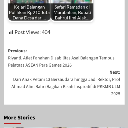
Kejari Balangan
Safari Ramadan di
Pulihkan Rp210 Juta
Marabahan, Bupati
Dana Desa dari…
Bahrul Ilmi Ajak…
Post Views:
404
Post
Previous:
Riyanti, Atlet Panahan Disabilitas Asal Balangan Tembus
navigation
Pelatnas ASEAN Para Games 2026
Next:
Dari Anak Petani 13 Bersaudara hingga Jadi Rektor, Prof
Ahmad Alim Bahri Bagikan Kisah Inspiratif di PKKMB ULM
2025
More Stories