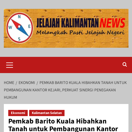
Skip
to
content
Primary
Menu
HOME
EKONOMI
PEMKAB BARITO KUALA HIBAHKAN TANAH UNTUK
PEMBANGUNAN KANTOR KEJARI, PERKUAT SINERGI PENEGAKAN
HUKUM
Ekonomi
Kalimantan Selatan
Pemkab Barito Kuala Hibahkan
Tanah untuk Pembangunan Kantor