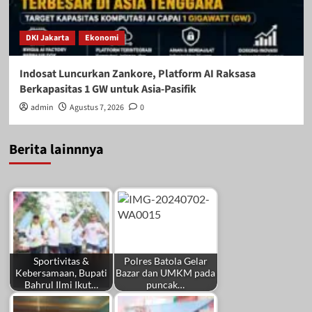
DKI Jakarta
Ekonomi
Indosat Luncurkan Zankore, Platform AI Raksasa
Berkapasitas 1 GW untuk Asia-Pasifik
admin
Agustus 7, 2026
0
Berita lainnnya
Sportivitas &
Polres Batola Gelar
Kebersamaan, Bupati
Bazar dan UMKM pada
Bahrul Ilmi Ikut…
puncak…