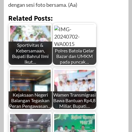
dengan sesi foto bersama. (Aa)
Related Posts:
Sportivitas &
Kebersamaan,
Polres Batola Gelar
Bupati Bahrul Ilmi
Bazar dan UMKM
Ikut…
pada puncak…
Kejaksaan Negeri
Wamen Transmigrasi
Balangan Tegaskan
Bawa Bantuan Rp4,8
Peran Pengawasan…
Miliar, Bupati…