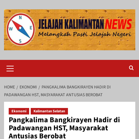
Skip
to
content
Primary
Menu
HOME
EKONOMI
PANGKALIMA BANGKIRAYEN HADIR DI
PADAWANGAN HST, MASYARAKAT ANTUSIAS BEROBAT
Ekonomi
Kalimantan Selatan
Pangkalima Bangkirayen Hadir di
Padawangan HST, Masyarakat
Antusias Berobat