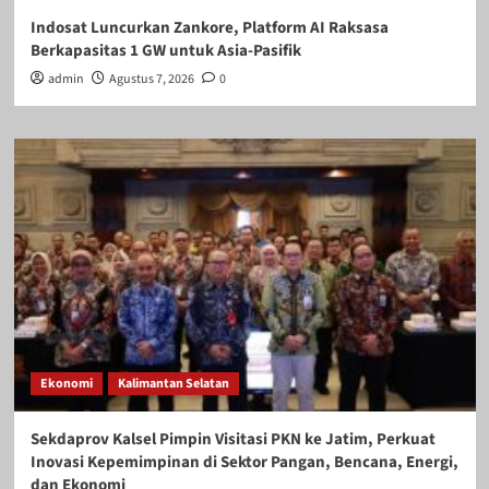
Indosat Luncurkan Zankore, Platform AI Raksasa
Berkapasitas 1 GW untuk Asia-Pasifik
admin
Agustus 7, 2026
0
Ekonomi
Kalimantan Selatan
Sekdaprov Kalsel Pimpin Visitasi PKN ke Jatim, Perkuat
Inovasi Kepemimpinan di Sektor Pangan, Bencana, Energi,
dan Ekonomi