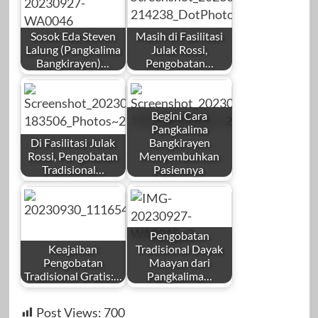
Sosok Eda Steven
Masih di Fasilitasi
Lalung (Pangkalima
Julak Rossi,
Bangkirayen)…
Pengobatan…
Begini Cara
Pangkalima
Di Fasilitasi Julak
Bangkirayen
Rossi, Pengobatan
Menyembuhkan
Tradisional…
Pasiennya
Pengobatan
Keajaiban
Tradisional Dayak
Pengobatan
Maayan dari
Tradisional Gratis:…
Pangkalima…
Post Views:
700