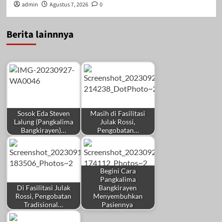
admin
Agustus 7, 2026
0
Berita lainnnya
Sosok Eda Steven
Masih di Fasilitasi
Lalung (Pangkalima
Julak Rossi,
Bangkirayen)…
Pengobatan…
Begini Cara
Pangkalima
Di Fasilitasi Julak
Bangkirayen
Rossi, Pengobatan
Menyembuhkan
Tradisional…
Pasiennya