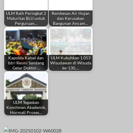
ULM Raih Peringkat 2
Rembesan Air Hujan
Maturitas BLU untuk
dan Kerusakan
Perguruan…
Bangunan Ancam…
Kapolda Kalsel dan
ULM Kukuhkan 1.053
Istri Resmi Sandang
Wisudawan di Wisuda
Gelar Doktor…
ke-130,…
ULM Tegaskan
Komitmen Akademik,
Hormati Proses…