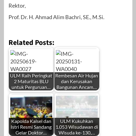
Rektor,
Prof. Dr. H. Ahmad Alim Bachri, SE., M.Si.
Related Posts:
ULM Raih Peringkat
Rembesan Air Hujan
2 Maturitas BLU
dan Kerusakan
untuk Perguruan…
Bangunan Ancam…
Kapolda Kalsel dan
ULM Kukuhkan
Istri Resmi Sandang
1.053 Wisudawan di
Gelar Doktor…
Wisuda ke-130,…