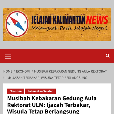
Skip
to
content
Primary
Menu
HOME
EKONOMI
MUSIBAH KEBAKARAN GEDUNG AULA REKTORAT
ULM: IJAZAH TERBAKAR, WISUDA TETAP BERLANGSUNG
Ekonomi
Kalimantan Selatan
Musibah Kebakaran Gedung Aula
Rektorat ULM: Ijazah Terbakar,
Wisuda Tetap Berlangsung