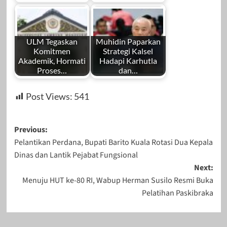
ULM Tegaskan
Muhidin Paparkan
Komitmen
Strategi Kalsel
Akademik, Hormati
Hadapi Karhutla
Proses…
dan…
Post Views:
541
Post
Previous:
Pelantikan Perdana, Bupati Barito Kuala Rotasi Dua Kepala
navigation
Dinas dan Lantik Pejabat Fungsional
Next:
Menuju HUT ke-80 RI, Wabup Herman Susilo Resmi Buka
Pelatihan Paskibraka