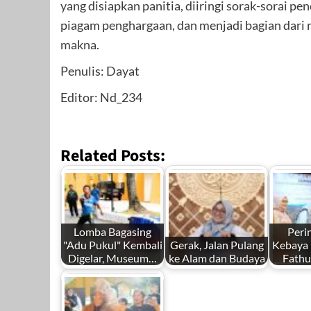
yang disiapkan panitia, diiringi sorak-sorai 
piagam penghargaan, dan menjadi bagian dari r
makna.
Penulis: Dayat
Editor: Nd_234
Related Posts:
Lomba Bagasing
Peri
"Adu Pukul" Kembali
Gerak, Jalan Pulang
Kebaya N
Digelar, Museum…
ke Alam dan Budaya
Fathu