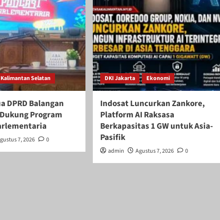
Kalimantan Selatan
DKI Jakarta
Ekonomi
ua DPRD Balangan
Indosat Luncurkan Zankore,
if Dukung Program
Platform AI Raksasa
arlementaria
Berkapasitas 1 GW untuk Asia-
Pasifik
gustus 7, 2026
0
admin
Agustus 7, 2026
0