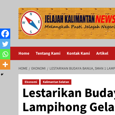
Skip
to
content
Home
Tentang Kami
Kontak Kami
Artikel
HOME
EKONOMI
LESTARIKAN BUDAYA BANUA, SMAN 1 LAMP
Ekonomi
Kalimantan Selatan
Lestarikan Buda
Lampihong Gela