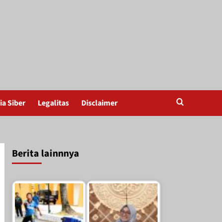
a Siber
Legalitas
Disclaimer
Berita lainnnya