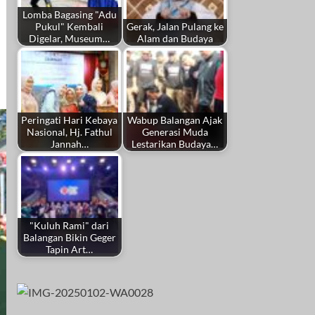
Lomba Bagasing "Adu
Pukul" Kembali
Gerak, Jalan Pulang ke
Digelar, Museum…
Alam dan Budaya
Peringati Hari Kebaya
Wabup Balangan Ajak
Nasional, Hj. Fathul
Generasi Muda
Jannah…
Lestarikan Budaya…
"Kuluh Rami" dari
Balangan Bikin Geger
Tapin Art…