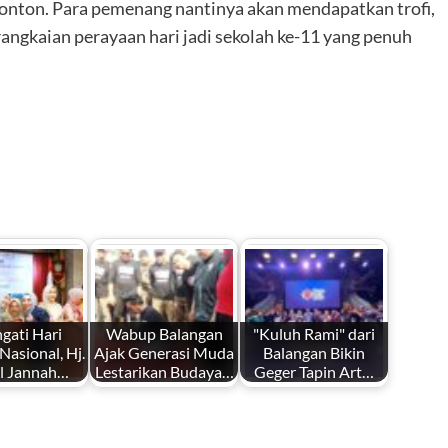
penonton. Para pemenang nantinya akan mendapatkan trofi,
angkaian perayaan hari jadi sekolah ke-11 yang penuh
ngati Hari
Wabup Balangan
"Kuluh Rami" dari
asional, Hj.
Ajak Generasi Muda
Balangan Bikin
l Jannah…
Lestarikan Budaya…
Geger Tapin Art…