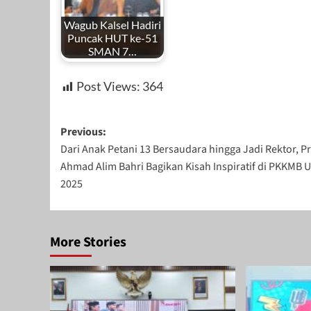
Wagub Kalsel Hadiri
Puncak HUT ke-51
SMAN 7…
Post Views:
364
Post
Previous:
Dari Anak Petani 13 Bersaudara hingga Jadi Rektor, P
navigation
Ahmad Alim Bahri Bagikan Kisah Inspiratif di PKKMB 
2025
More Stories