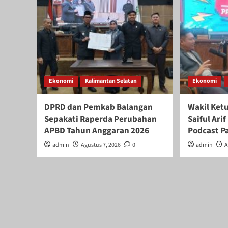
Ekonomi
Kalimantan Selatan
Ekonomi
DPRD dan Pemkab Balangan
Wakil Ket
Sepakati Raperda Perubahan
Saiful Ar
APBD Tahun Anggaran 2026
Podcast P
admin
Agustus 7, 2026
0
admin
A