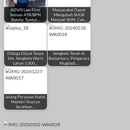
ADVIS Law Firm
Masyarakat Dapat
Somasi ATR/BPN
Mengubah SHGB
Batola: Tuntut…
Menjadi SHM, Cek…
Diduga Dijual Tanpa
Sengketa Tanah di
Izin, Sengketa Waris
Banjarbaru, Pengacara
Lahan 5.000…
Mugdadi…
Jelang Perayaan Natal,
Menteri Nusron
Serahkan…