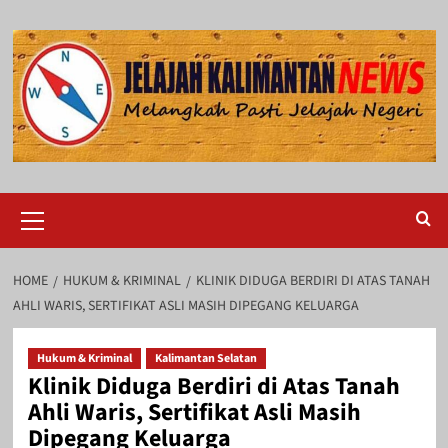
Skip
to
content
Primary
Menu
HOME
HUKUM & KRIMINAL
KLINIK DIDUGA BERDIRI DI ATAS TANAH
AHLI WARIS, SERTIFIKAT ASLI MASIH DIPEGANG KELUARGA
Hukum & Kriminal
Kalimantan Selatan
Klinik Diduga Berdiri di Atas Tanah
Ahli Waris, Sertifikat Asli Masih
Dipegang Keluarga