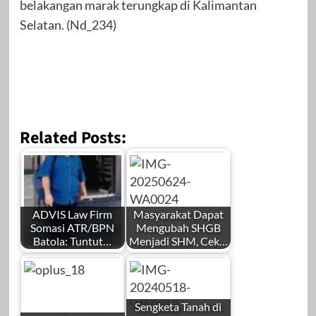
belakangan marak terungkap di Kalimantan
Selatan. (Nd_234)
Related Posts:
ADVIS Law Firm
Masyarakat Dapat
Somasi ATR/BPN
Mengubah SHGB
Batola: Tuntut…
Menjadi SHM, Cek…
Sengketa Tanah di