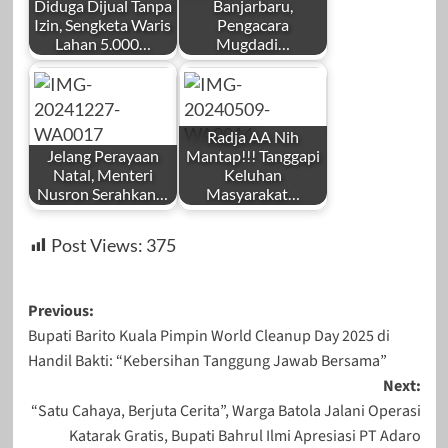
Diduga Dijual Tanpa
Banjarbaru,
Izin, Sengketa Waris
Pengacara
Lahan 5.000…
Mugdadi…
Radja AA Nih
Jelang Perayaan
Mantap!!! Tanggapi
Natal, Menteri
Keluhan
Nusron Serahkan…
Masyarakat…
Post Views:
375
Post
Previous:
Bupati Barito Kuala Pimpin World Cleanup Day 2025 di
navigation
Handil Bakti: “Kebersihan Tanggung Jawab Bersama”
Next:
“Satu Cahaya, Berjuta Cerita”, Warga Batola Jalani Operasi
Katarak Gratis, Bupati Bahrul Ilmi Apresiasi PT Adaro