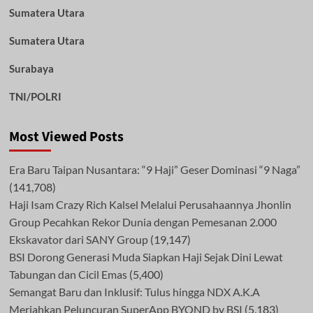
Sumatera Utara
Sumatera Utara
Surabaya
TNI/POLRI
Most Viewed Posts
Era Baru Taipan Nusantara: “9 Haji” Geser Dominasi “9 Naga”
(141,708)
Haji Isam Crazy Rich Kalsel Melalui Perusahaannya Jhonlin
Group Pecahkan Rekor Dunia dengan Pemesanan 2.000
Ekskavator dari SANY Group
(19,147)
BSI Dorong Generasi Muda Siapkan Haji Sejak Dini Lewat
Tabungan dan Cicil Emas
(5,400)
Semangat Baru dan Inklusif: Tulus hingga NDX A.K.A
Meriahkan Peluncuran SuperApp BYOND by BSI
(5,183)