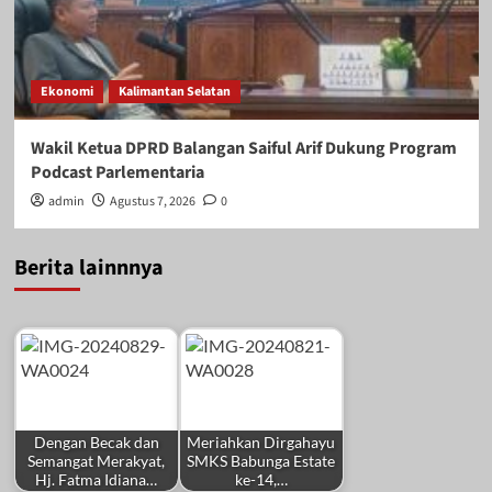
Ekonomi
Kalimantan Selatan
Wakil Ketua DPRD Balangan Saiful Arif Dukung Program
Podcast Parlementaria
admin
Agustus 7, 2026
0
Berita lainnnya
Dengan Becak dan
Meriahkan Dirgahayu
Semangat Merakyat,
SMKS Babunga Estate
Hj. Fatma Idiana…
ke-14,…