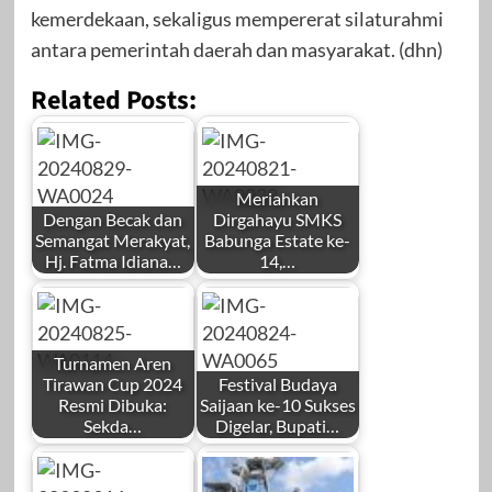
kemerdekaan, sekaligus mempererat silaturahmi
antara pemerintah daerah dan masyarakat. (dhn)
Related Posts:
Meriahkan
Dengan Becak dan
Dirgahayu SMKS
Semangat Merakyat,
Babunga Estate ke-
Hj. Fatma Idiana…
14,…
Turnamen Aren
Tirawan Cup 2024
Festival Budaya
Resmi Dibuka:
Saijaan ke-10 Sukses
Sekda…
Digelar, Bupati…