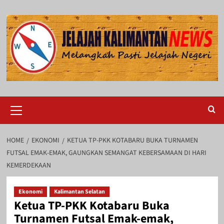
Skip
to
content
Primary
Menu
HOME
EKONOMI
KETUA TP-PKK KOTABARU BUKA TURNAMEN
FUTSAL EMAK-EMAK, GAUNGKAN SEMANGAT KEBERSAMAAN DI HARI
KEMERDEKAAN
Ekonomi
Kalimantan Selatan
Ketua TP-PKK Kotabaru Buka
Turnamen Futsal Emak-emak,