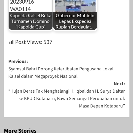
Kapolda Kalsel Buka
Gubernur Muhidin
Turnamen Domino
Lepas Ekspedisi
"Kapolda Cup"
Rupiah Berdaulat…
Post Views:
537
Post
Previous:
Syamsul Bahri Dorong Keterlibatan Pengusaha Lokal
navigation
Kalsel dalam Megaproyek Nasional
Next:
“Hujan Deras Tak Menghalangi H. Iqbal dan H. Surya Daftar
ke KPUD Kotabaru, Bawa Semangat Perubahan untuk
Masa Depan Kotabaru”
More Stories