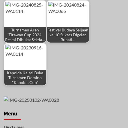
Turnamen Aren
Festival Budaya Saijaan
Tirawan Cup 2024
ke-10 Sukses Digelar,
Resmi Dibuka: Sekda…
Bupati…
Kapolda Kalsel Buka
Turnamen Domino
"Kapolda Cup"
Menu
Disclaimer