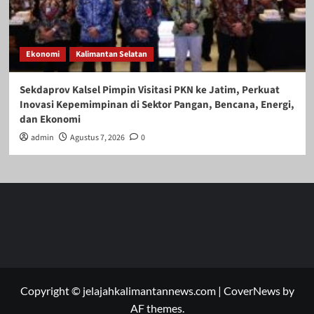
Ekonomi
Kalimantan Selatan
Sekdaprov Kalsel Pimpin Visitasi PKN ke Jatim, Perkuat
Inovasi Kepemimpinan di Sektor Pangan, Bencana, Energi,
dan Ekonomi
admin
Agustus 7, 2026
0
Copyright © jelajahkalimantannews.com
|
CoverNews
by
AF themes.