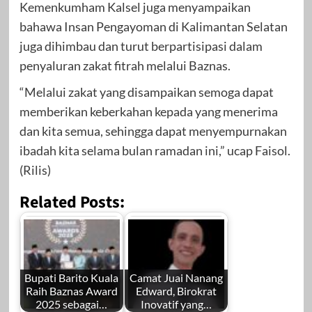
Kemenkumham Kalsel juga menyampaikan
bahawa Insan Pengayoman di Kalimantan Selatan
juga dihimbau dan turut berpartisipasi dalam
penyaluran zakat fitrah melalui Baznas.
“Melalui zakat yang disampaikan semoga dapat
memberikan keberkahan kepada yang menerima
dan kita semua, sehingga dapat menyempurnakan
ibadah kita selama bulan ramadan ini,” ucap Faisol.
(Rilis)
Related Posts:
Bupati Barito Kuala
Camat Juai Nanang
Raih Baznas Award
Edward, Birokrat
2025 sebagai…
Inovatif yang…