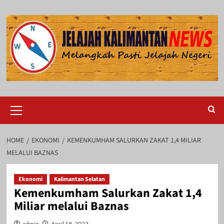
Skip
to
content
Primary
Menu
HOME
EKONOMI
KEMENKUMHAM SALURKAN ZAKAT 1,4 MILIAR
MELALUI BAZNAS
Ekonomi
Kalimantan Selatan
Kemenkumham Salurkan Zakat 1,4
Miliar melalui Baznas
admin
April 18, 2023