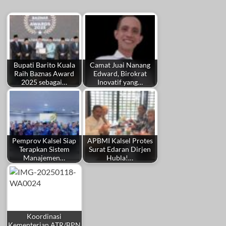
Bupati Barito Kuala
Camat Juai Nanang
Raih Baznas Award
Edward, Birokrat
2025 sebagai…
Inovatif yang…
Pemprov Kalsel Siap
APBMI Kalsel Protes
Terapkan Sistem
Surat Edaran Dirjen
Manajemen…
Hubla!…
Koordinasi
Kementerian ATR/BPN