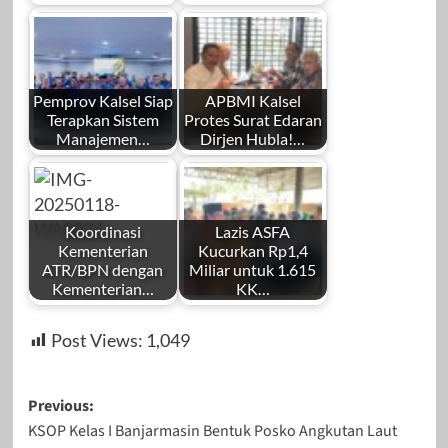
Pemprov Kalsel Siap
APBMI Kalsel
Terapkan Sistem
Protes Surat Edaran
Manajemen…
Dirjen Hubla!…
Koordinasi
Lazis ASFA
Kementerian
Kucurkan Rp1,4
ATR/BPN dengan
Miliar untuk 1.615
Kementerian…
KK…
Post Views:
1,049
Post
Previous:
KSOP Kelas I Banjarmasin Bentuk Posko Angkutan Laut
navigation