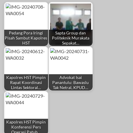
Pedang Pora Iringi
Sapta Group dan
Pisah Sambut Kapolres
Politeknik Murakata
HST
Sepakat…
Kapolres HST Pimpin
Advokat Isai
Rapat Koordinasi
Panantulu: Bawaslu
Lintas Sektoral…
Tak Netral, KPUD…
Kapolres HST Pimpin
Konferensi Pers
Operasi Patuh…