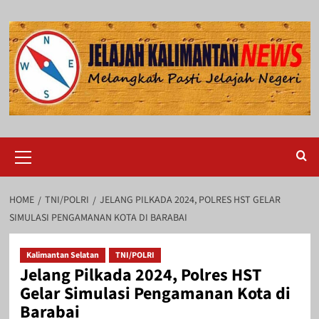
Skip
to
content
Primary
Menu
HOME
TNI/POLRI
JELANG PILKADA 2024, POLRES HST GELAR
SIMULASI PENGAMANAN KOTA DI BARABAI
Kalimantan Selatan
TNI/POLRI
Jelang Pilkada 2024, Polres HST
Gelar Simulasi Pengamanan Kota di
Barabai