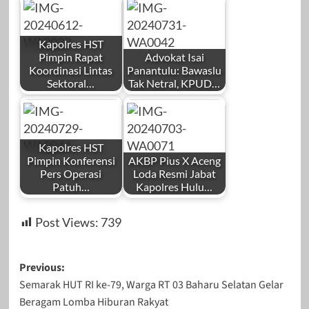
Kapolres HST
Pimpin Rapat
Advokat Isai
Koordinasi Lintas
Panantulu: Bawaslu
Sektoral…
Tak Netral, KPUD…
Kapolres HST
Pimpin Konferensi
AKBP Pius X Aceng
Pers Operasi
Loda Resmi Jabat
Patuh…
Kapolres Hulu…
Post Views:
739
Post
Previous:
Semarak HUT RI ke-79, Warga RT 03 Baharu Selatan Gelar
navigation
Beragam Lomba Hiburan Rakyat