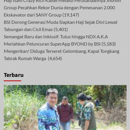
Haji Isam Crazy Rich Kalsel Melalui Perusahaannya Jhonlin
Group Pecahkan Rekor Dunia dengan Pemesanan 2.000
Ekskavator dari SANY Group
(19,147)
BSI Dorong Generasi Muda Siapkan Haji Sejak Dini Lewat
Tabungan dan Cicil Emas
(5,401)
Semangat Baru dan Inklusif: Tulus hingga NDX A.K.A
Meriahkan Peluncuran SuperApp BYOND by BSI
(5,183)
Mengerikan! Diduga Terseret Gelombang, Kapal Tongkang
Tabrak Rumah Warga
(4,654)
Terbaru