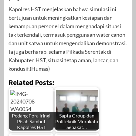
Kapolres HST menjelaskan bahwa simulasi ini
bertujuan untuk meningkatkan kesiapan dan
kemampuan personel dalam menghadapi situasi
tak terkendali, termasuk penggunaan water canon
dan unit satwa untuk mengendalikan demonstrasi.
Ia juga berharap, selama Pilkada Serentak di
Kabupaten HST, situasi tetap aman, lancar, dan
kondusif.(Humas)
Related Posts:
Pedang Pora Iringi
Sapta Group dan
Pisah Sambut
Politeknik Murakata
Kapolres HST
Sepakat…