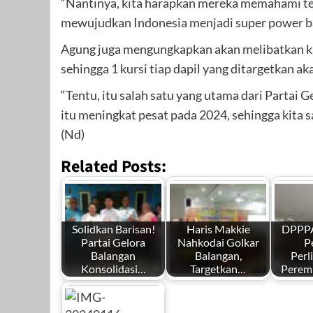
“Nantinya, kita harapkan mereka memahami t
mewujudkan Indonesia menjadi super power ba
Agung juga mengungkapkan akan melibatkan kau
sehingga 1 kursi tiap dapil yang ditargetkan a
“Tentu, itu salah satu yang utama dari Partai 
itu meningkat pesat pada 2024, sehingga kita sa
(Nd)
Related Posts:
Solidkan Barisan!
Haris Makkie
DPPPA
Partai Gelora
Nahkodai Golkar
P
Balangan
Balangan,
Perl
Konsolidasi…
Targetkan…
Perem