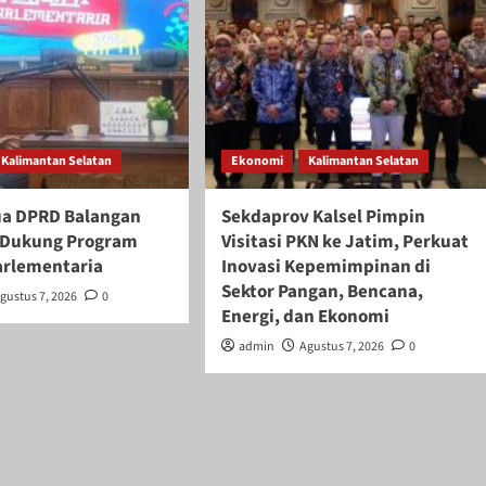
Kalimantan Selatan
Ekonomi
Kalimantan Selatan
ua DPRD Balangan
Sekdaprov Kalsel Pimpin
if Dukung Program
Visitasi PKN ke Jatim, Perkuat
arlementaria
Inovasi Kepemimpinan di
Sektor Pangan, Bencana,
gustus 7, 2026
0
Energi, dan Ekonomi
admin
Agustus 7, 2026
0