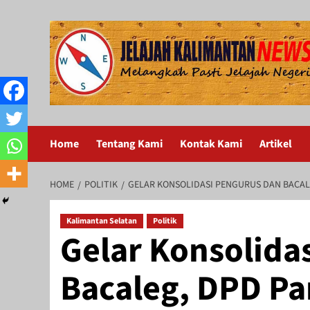
Skip
to
content
Home
Tentang Kami
Kontak Kami
Artikel
HOME
POLITIK
GELAR KONSOLIDASI PENGURUS DAN BACALE
Kalimantan Selatan
Politik
Gelar Konsolida
Bacaleg, DPD Pa