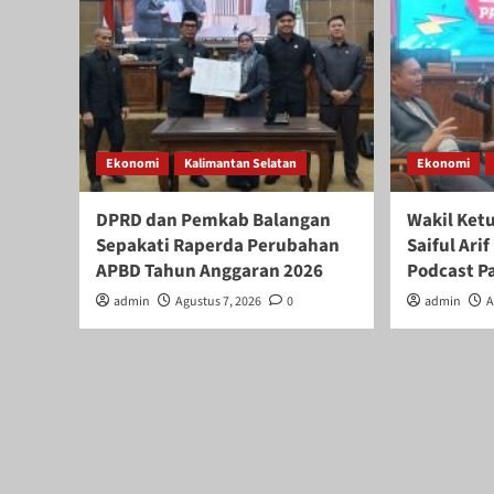
Ekonomi
Kalimantan Selatan
Ekonomi
DPRD dan Pemkab Balangan
Wakil Ket
Sepakati Raperda Perubahan
Saiful Ar
APBD Tahun Anggaran 2026
Podcast P
admin
Agustus 7, 2026
0
admin
A