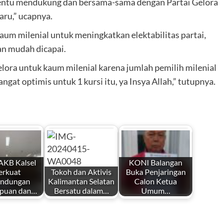
entu mendukung dan bersama-sama dengan Partai Gelora
ru,” ucapnya.
m milenial untuk meningkatkan elektabilitas partai,
kan mudah dicapai.
Gelora untuk kaum milenial karena jumlah pemilih milenial
ngat optimis untuk 1 kursi itu, ya Insya Allah,” tutupnya.
KB Kalsel
KONI Balangan
erkuat
Tokoh dan Aktivis
Buka Penjaringan
indungan
Kalimantan Selatan
Calon Ketua
puan dan…
Bersatu dalam…
Umum…