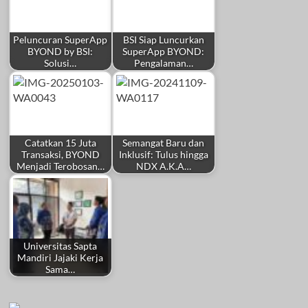
Peluncuran SuperApp
BSI Siap Luncurkan
BYOND by BSI:
SuperApp BYOND:
Solusi…
Pengalaman…
Catatkan 15 Juta
Semangat Baru dan
Transaksi, BYOND
Inklusif: Tulus hingga
Menjadi Terobosan…
NDX A.K.A…
Universitas Sapta
Mandiri Jajaki Kerja
Sama…