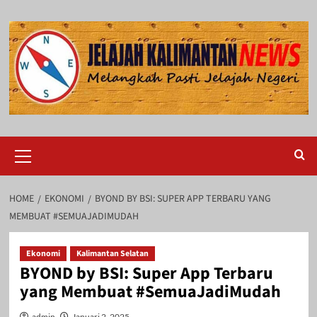
Skip
to
content
Primary
Menu
HOME
EKONOMI
BYOND BY BSI: SUPER APP TERBARU YANG
MEMBUAT #SEMUAJADIMUDAH
Ekonomi
Kalimantan Selatan
BYOND by BSI: Super App Terbaru
yang Membuat #SemuaJadiMudah
admin
Januari 2, 2025