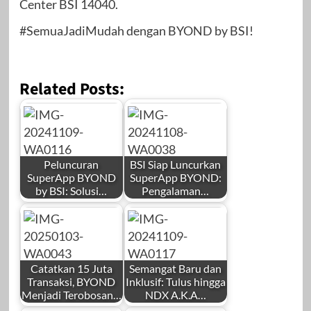
Center BSI 14040.
#SemuaJadiMudah dengan BYOND by BSI!
Related Posts:
Peluncuran
BSI Siap Luncurkan
SuperApp BYOND
SuperApp BYOND:
by BSI: Solusi…
Pengalaman…
Catatkan 15 Juta
Semangat Baru dan
Transaksi, BYOND
Inklusif: Tulus hingga
Menjadi Terobosan…
NDX A.K.A…