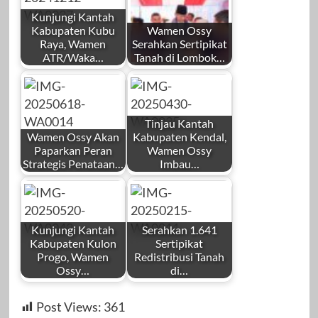
Kunjungi Kantah
Kabupaten Kubu
Wamen Ossy
Raya, Wamen
Serahkan Sertipikat
ATR/Waka…
Tanah di Lombok…
Tinjau Kantah
Wamen Ossy Akan
Kabupaten Kendal,
Paparkan Peran
Wamen Ossy
Strategis Penataan…
Imbau…
Kunjungi Kantah
Serahkan 1.641
Kabupaten Kulon
Sertipikat
Progo, Wamen
Redistribusi Tanah
Ossy…
di…
Post Views:
361