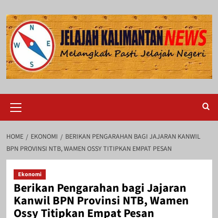
Skip
to
content
Primary
Menu
HOME
EKONOMI
BERIKAN PENGARAHAN BAGI JAJARAN KANWIL
BPN PROVINSI NTB, WAMEN OSSY TITIPKAN EMPAT PESAN
Ekonomi
Berikan Pengarahan bagi Jajaran
Kanwil BPN Provinsi NTB, Wamen
Ossy Titipkan Empat Pesan