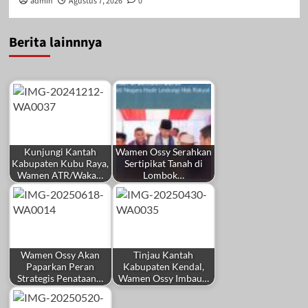
admin
Agustus 7, 2026
0
Berita lainnnya
Kunjungi Kantah
Wamen Ossy Serahkan
Kabupaten Kubu Raya,
Sertipikat Tanah di
Wamen ATR/Waka…
Lombok…
Wamen Ossy Akan
Tinjau Kantah
Paparkan Peran
Kabupaten Kendal,
Strategis Penataan…
Wamen Ossy Imbau…