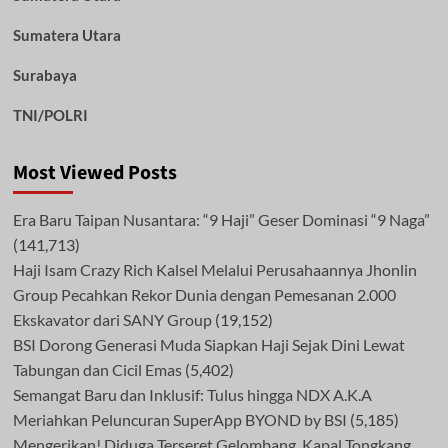
Sumatera Utara
Surabaya
TNI/POLRI
Most Viewed Posts
Era Baru Taipan Nusantara: “9 Haji” Geser Dominasi “9 Naga”
(141,713)
Haji Isam Crazy Rich Kalsel Melalui Perusahaannya Jhonlin
Group Pecahkan Rekor Dunia dengan Pemesanan 2.000
Ekskavator dari SANY Group
(19,152)
BSI Dorong Generasi Muda Siapkan Haji Sejak Dini Lewat
Tabungan dan Cicil Emas
(5,402)
Semangat Baru dan Inklusif: Tulus hingga NDX A.K.A
Meriahkan Peluncuran SuperApp BYOND by BSI
(5,185)
Mengerikan! Diduga Terseret Gelombang, Kapal Tongkang