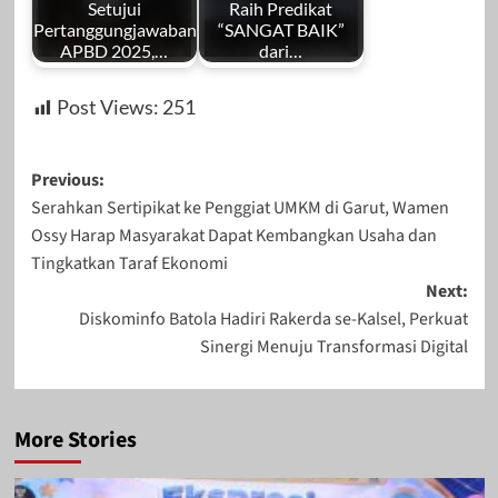
Setujui
Raih Predikat
Pertanggungjawaban
“SANGAT BAIK”
APBD 2025,…
dari…
Post Views:
251
Post
Previous:
Serahkan Sertipikat ke Penggiat UMKM di Garut, Wamen
navigation
Ossy Harap Masyarakat Dapat Kembangkan Usaha dan
Tingkatkan Taraf Ekonomi
Next:
Diskominfo Batola Hadiri Rakerda se-Kalsel, Perkuat
Sinergi Menuju Transformasi Digital
More Stories