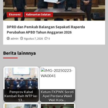
Ekonomi
Kalimantan Selatan
DPRD dan Pemkab Balangan Sepakati Raperda
Perubahan APBD Tahun Anggaran 2026
admin
Agustus 7, 2026
0
Berita lainnnya
Pemprov Kalsel
Ketum FKPWK Soroti
Kembali Raih WTP ke-
Apel Perdana Wakil
13…
Wali Kota…