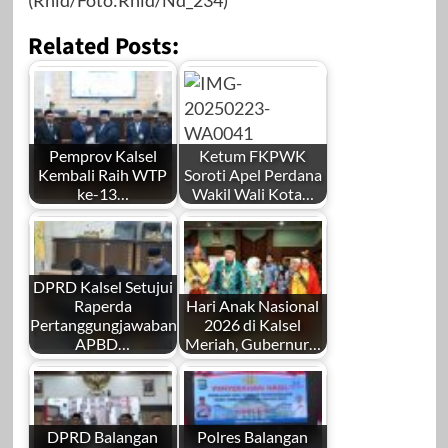
(Rnld/Foto:Rnld/Nd_234)
Related Posts:
Pemprov Kalsel
Ketum FKPWK
Kembali Raih WTP
Soroti Apel Perdana
ke-13…
Wakil Wali Kota…
DPRD Kalsel Setujui
Raperda
Hari Anak Nasional
Pertanggungjawaban
2026 di Kalsel
APBD…
Meriah, Gubernur…
DPRD Balangan
Polres Balangan