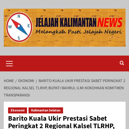
Skip
to
content
Primary
Menu
HOME
EKONOMI
BARITO KUALA UKIR PRESTASI SABET PERINGKAT 2
REGIONAL KALSEL TLRHP, BUPATI BAHRUL ILMI KOKOHKAN KOMITMEN
TRANSPARANSI
Ekonomi
Kalimantan Selatan
Barito Kuala Ukir Prestasi Sabet
Peringkat 2 Regional Kalsel TLRHP,