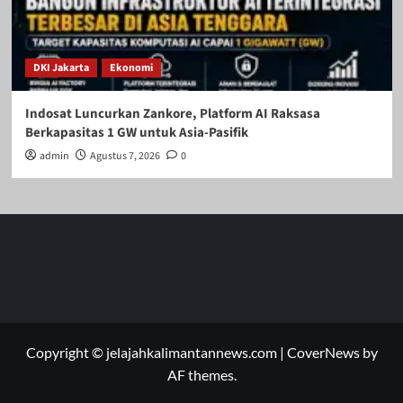
DKI Jakarta
Ekonomi
Indosat Luncurkan Zankore, Platform AI Raksasa
Berkapasitas 1 GW untuk Asia-Pasifik
admin
Agustus 7, 2026
0
Copyright © jelajahkalimantannews.com
|
CoverNews
by
AF themes.