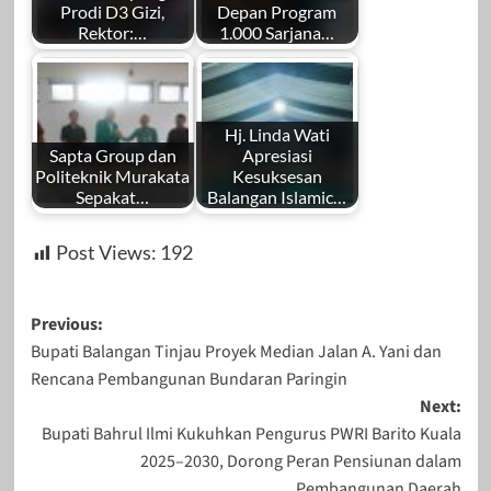
Prodi D3 Gizi,
Depan Program
Rektor:…
1.000 Sarjana…
Hj. Linda Wati
Sapta Group dan
Apresiasi
Politeknik Murakata
Kesuksesan
Sepakat…
Balangan Islamic…
Post Views:
192
Post
Previous:
Bupati Balangan Tinjau Proyek Median Jalan A. Yani dan
navigation
Rencana Pembangunan Bundaran Paringin
Next:
Bupati Bahrul Ilmi Kukuhkan Pengurus PWRI Barito Kuala
2025–2030, Dorong Peran Pensiunan dalam
Pembangunan Daerah