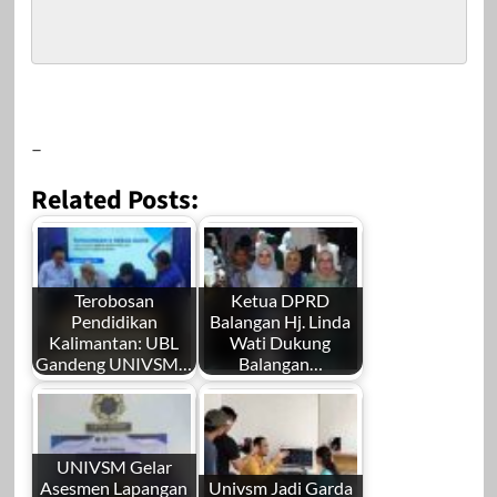
–
Related Posts:
Terobosan
Ketua DPRD
Pendidikan
Balangan Hj. Linda
Kalimantan: UBL
Wati Dukung
Gandeng UNIVSM…
Balangan…
UNIVSM Gelar
Asesmen Lapangan
Univsm Jadi Garda