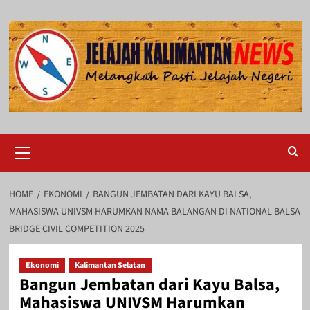
Skip
to
content
Primary
Menu
HOME
EKONOMI
BANGUN JEMBATAN DARI KAYU BALSA,
MAHASISWA UNIVSM HARUMKAN NAMA BALANGAN DI NATIONAL BALSA
BRIDGE CIVIL COMPETITION 2025
Ekonomi
Kalimantan Selatan
Bangun Jembatan dari Kayu Balsa,
Mahasiswa UNIVSM Harumkan