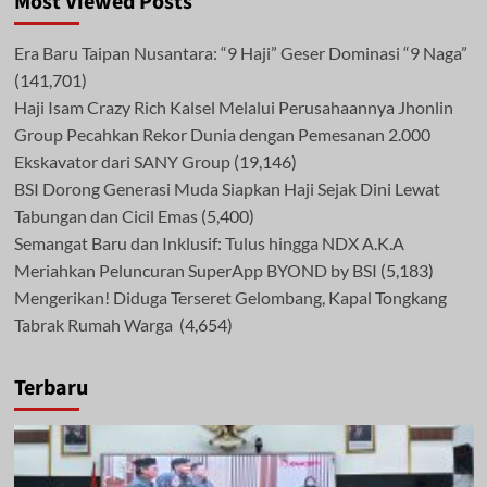
Most Viewed Posts
Era Baru Taipan Nusantara: “9 Haji” Geser Dominasi “9 Naga”
(141,701)
Haji Isam Crazy Rich Kalsel Melalui Perusahaannya Jhonlin
Group Pecahkan Rekor Dunia dengan Pemesanan 2.000
Ekskavator dari SANY Group
(19,146)
BSI Dorong Generasi Muda Siapkan Haji Sejak Dini Lewat
Tabungan dan Cicil Emas
(5,400)
Semangat Baru dan Inklusif: Tulus hingga NDX A.K.A
Meriahkan Peluncuran SuperApp BYOND by BSI
(5,183)
Mengerikan! Diduga Terseret Gelombang, Kapal Tongkang
Tabrak Rumah Warga
(4,654)
Terbaru