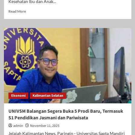
Kesehatan Ibu dan Anak...
Read
Read More
more
about
Wabup
Balangan
Tekankan
Pentingnya
Layanan
KIA,
Visitasi
RSUD
Datu
Kandang
Haji
Soroti
Ekonomi
Kalimantan Selatan
Penguatan
SDM
Menuju
UNIVSM Balangan Segera Buka 5 Prodi Baru, Termasuk
Indonesia
S1 Pendidikan Jasmani dan Pariwisata
Emas
admin
November 11, 2025
Jelajah Kalimantan News, Paringin - Universitas Sapta Mandiri