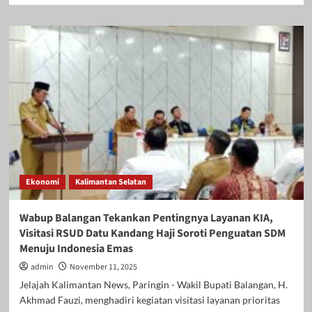
about
DWP
Barito
Kuala
Gelar
Pelatihan
Penguatan
UMKM,
Dorong
Perempuan
Lebih
Mandiri
dan
Ekonomi
Kalimantan Selatan
Melek
Digital
Wabup Balangan Tekankan Pentingnya Layanan KIA,
Visitasi RSUD Datu Kandang Haji Soroti Penguatan SDM
Menuju Indonesia Emas
admin
November 11, 2025
Jelajah Kalimantan News, Paringin - Wakil Bupati Balangan, H.
Akhmad Fauzi, menghadiri kegiatan visitasi layanan prioritas