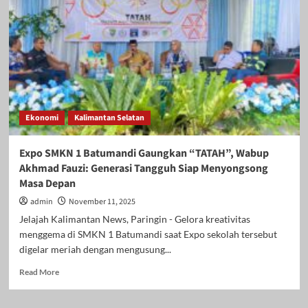
Rumah
Visitasi
PPK
Ormawa
2025,
Program
“Sekolah
Perempuan
BUNGAS”
Ekonomi
Kalimantan Selatan
Tuai
Apresiasi
Belmawa
Expo SMKN 1 Batumandi Gaungkan “TATAH”, Wabup
Akhmad Fauzi: Generasi Tangguh Siap Menyongsong
Masa Depan
admin
November 11, 2025
Jelajah Kalimantan News, Paringin - Gelora kreativitas
menggema di SMKN 1 Batumandi saat Expo sekolah tersebut
digelar meriah dengan mengusung...
Read
Read More
more
about