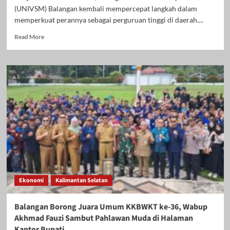
(UNIVSM) Balangan kembali mempercepat langkah dalam
memperkuat perannya sebagai perguruan tinggi di daerah....
Read
Read More
more
about
UNIVSM
Balangan
Segera
Buka
5
Prodi
Baru,
Termasuk
S1
Pendidikan
Jasmani
dan
Ekonomi
Kalimantan Selatan
Pariwisata
Balangan Borong Juara Umum KKBWKT ke-36, Wabup
Akhmad Fauzi Sambut Pahlawan Muda di Halaman
Kantor Bupati