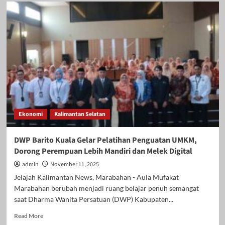
Expo
SMKN
1
Batumandi
Gaungkan
“TATAH”,
Wabup
Akhmad
Fauzi:
Generasi
Tangguh
Siap
Ekonomi
Kalimantan Selatan
Menyongsong
Masa
Depan
DWP Barito Kuala Gelar Pelatihan Penguatan UMKM,
Dorong Perempuan Lebih Mandiri dan Melek Digital
admin
November 11, 2025
Jelajah Kalimantan News, Marabahan - Aula Mufakat
Marabahan berubah menjadi ruang belajar penuh semangat
saat Dharma Wanita Persatuan (DWP) Kabupaten...
Read
Read More
more