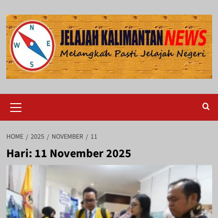
Skip
to
content
Primary
Menu
HOME
2025
NOVEMBER
11
Hari:
11 November 2025