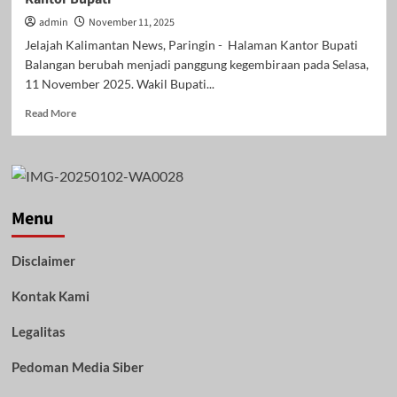
admin
November 11, 2025
Jelajah Kalimantan News, Paringin - Halaman Kantor Bupati
Balangan berubah menjadi panggung kegembiraan pada Selasa,
11 November 2025. Wakil Bupati...
Read
Read More
more
about
Balangan
Borong
Juara
Umum
Menu
KKBWKT
ke-
Disclaimer
36,
Wabup
Kontak Kami
Akhmad
Fauzi
Sambut
Legalitas
Pahlawan
Muda
Pedoman Media Siber
di
Halaman