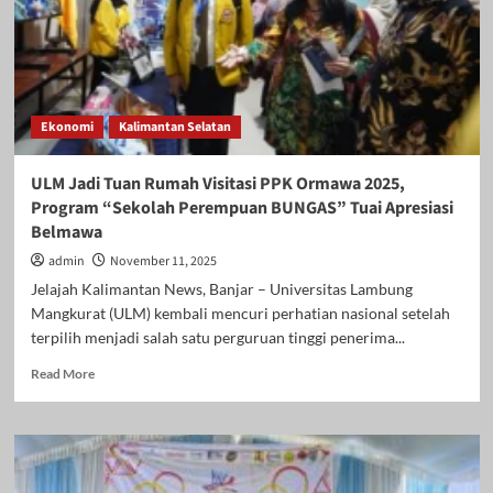
Ekonomi
Kalimantan Selatan
ULM Jadi Tuan Rumah Visitasi PPK Ormawa 2025,
Program “Sekolah Perempuan BUNGAS” Tuai Apresiasi
Belmawa
admin
November 11, 2025
Jelajah Kalimantan News, Banjar – Universitas Lambung
Mangkurat (ULM) kembali mencuri perhatian nasional setelah
terpilih menjadi salah satu perguruan tinggi penerima...
Read
Read More
more
about
ULM
Jadi
Tuan