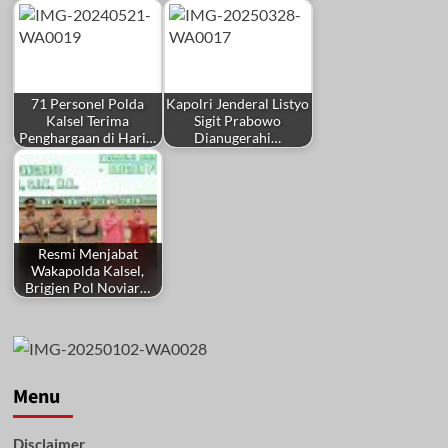
71 Personel Polda
Kapolri Jenderal Listyo
Kalsel Terima
Sigit Prabowo
Penghargaan di Hari…
Dianugerahi…
Resmi Menjabat
Wakapolda Kalsel,
Brigjen Pol Noviar…
Menu
Disclaimer