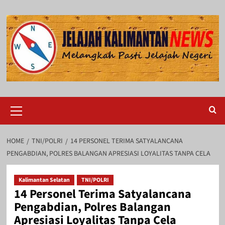
Skip
to
content
Primary
Menu
HOME
TNI/POLRI
14 PERSONEL TERIMA SATYALANCANA
PENGABDIAN, POLRES BALANGAN APRESIASI LOYALITAS TANPA CELA
Kalimantan Selatan
TNI/POLRI
14 Personel Terima Satyalancana
Pengabdian, Polres Balangan
Apresiasi Loyalitas Tanpa Cela