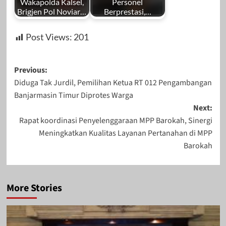
Wakapolda Kalsel,
Personel
Brigjen Pol Noviar…
Berprestasi,…
Post Views:
201
Post
Previous:
Diduga Tak Jurdil, Pemilihan Ketua RT 012 Pengambangan
navigation
Banjarmasin Timur Diprotes Warga
Next:
Rapat koordinasi Penyelenggaraan MPP Barokah, Sinergi
Meningkatkan Kualitas Layanan Pertanahan di MPP
Barokah
More Stories