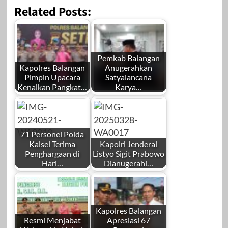
Related Posts:
Pemkab Balangan
Kapolres Balangan
Anugerahkan
Pimpin Upacara
Satyalancana
Kenaikan Pangkat…
Karya…
71 Personel Polda
Kalsel Terima
Kapolri Jenderal
Penghargaan di
Listyo Sigit Prabowo
Hari…
Dianugerahi…
Kapolres Balangan
Resmi Menjabat
Apresiasi 67