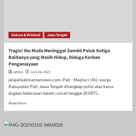
Hukum & Kriminal
Jawa Tengah
Tragis! Ibu Muda Meninggal Sambil Peluk Ketiga
Balitanya yang Masih Hidup, Diduga Korban
Penganiayaan
admin
Juni 24, 2023
jelajahkalimantannews.com, Pati - Mashuri (45), warga
Kabupaten Pati, Jawa Tengah ditangkap polisi atas kasus
dugaan kekerasan dalam rumah tanggal (KDRT)...
Read
Read More
more
about
Tragis!
Ibu
Muda