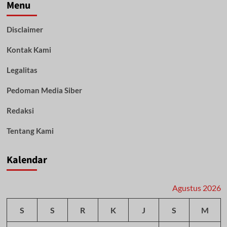
Meninggal
Menu
Sambil
Peluk
Disclaimer
Ketiga
Balitanya
Kontak Kami
yang
Masih
Hidup,
Legalitas
Diduga
Korban
Pedoman Media Siber
Penganiayaan
Redaksi
Tentang Kami
Kalendar
Agustus 2026
S
S
R
K
J
S
M